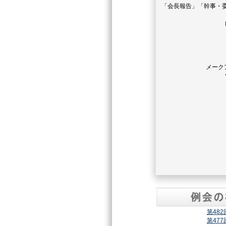
「会長報告」「幹事・
メーク
第48
第47