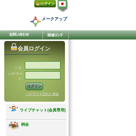
メークアップ
会員ログイン
ＩＤ:
パスワー
ド:
パスワード忘れた場合
ライブチャット(会員専用)
例会