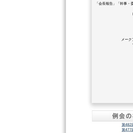
「会長報告」「幹事・
メーク
第48
第47