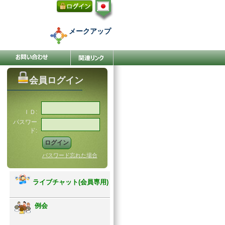
メークアップ
会員ログイン
ＩＤ:
パスワー
ド:
パスワード忘れた場合
ライブチャット(会員専用)
例会