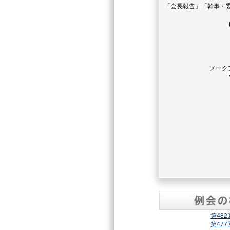
「会長報告」「幹事・
メーク
第48
第47