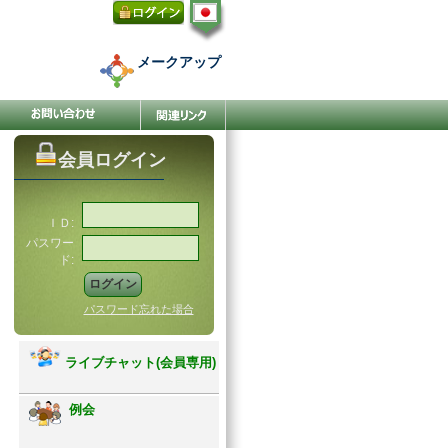
メークアップ
会員ログイン
ＩＤ:
パスワー
ド:
パスワード忘れた場合
ライブチャット(会員専用)
例会