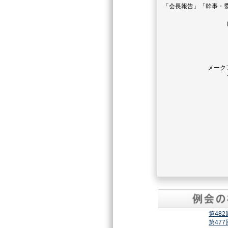
「会長報告」「幹事・
メーク
第48
第47