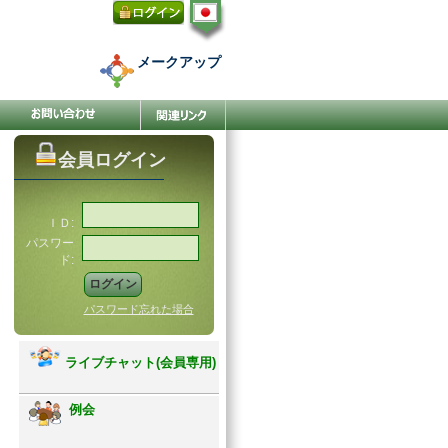
メークアップ
会員ログイン
ＩＤ:
パスワー
ド:
パスワード忘れた場合
ライブチャット(会員専用)
例会