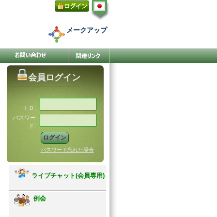
メークアップ
会員ログイン
ＩＤ:
パスワー
ド:
パスワード忘れた場合
ライブチャット(会員専用)
例会