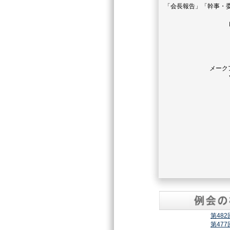
「会長報告」「幹事・
メーク
第48
第47