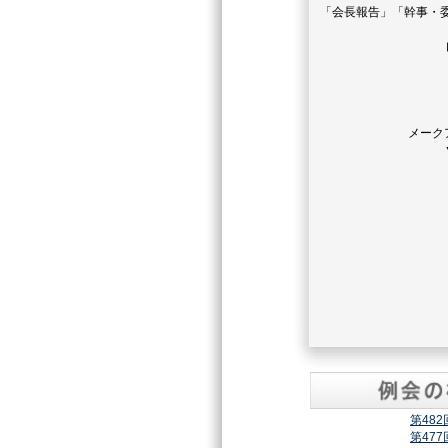
「会長報告」「幹事・
メーク
第48
第47