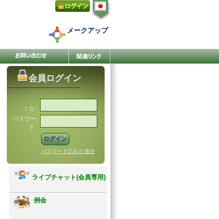
メークアップ
会員ログイン
ＩＤ:
パスワー
ド:
パスワード忘れた場合
ライブチャット(会員専用)
例会