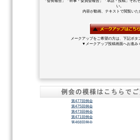
「会長報告」「幹事・委員会報告」「卓話・投稿」それ
い。
内容が動画、テキストで閲覧いた
メークアップをご希望の方は、下記ボタ
▼メークアップ投稿画面へお進み
第477回例会
第475回例会
第473回例会
第471回例会
第468回例会
第464回例会
第461回例会
第459回例会