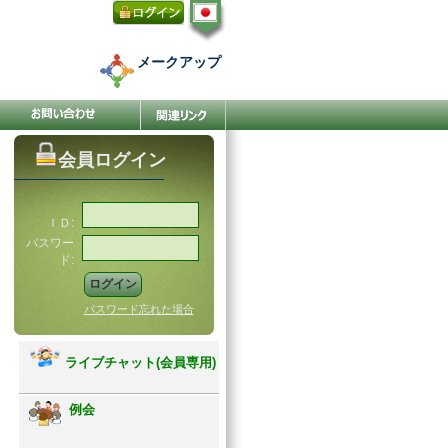
メークアップ
会員ログイン
ＩＤ:
パスワー
ド:
パスワード忘れた場合
ライブチャット(会員専用)
例会