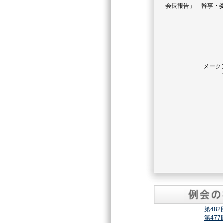
「会長報告」「幹事・
メーク
第48
第47