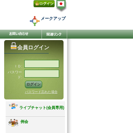
メークアップ
会員ログイン
ＩＤ:
パスワー
ド:
パスワード忘れた場合
ライブチャット(会員専用)
例会