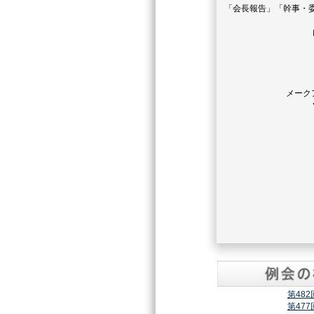
「会長報告」「幹事・
メーク
第48
第47