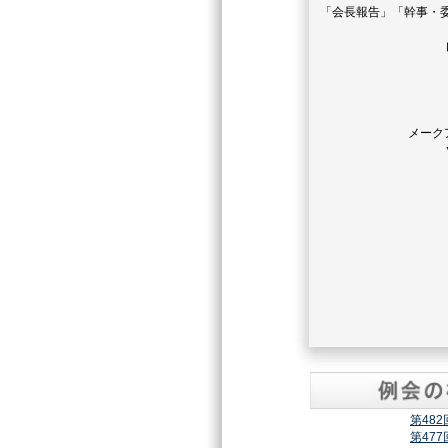
「会長報告」「幹事・
メーク
第48
第47