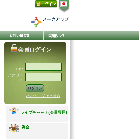
メークアップ
会員ログイン
ＩＤ:
パスワー
ド:
パスワード忘れた場合
ライブチャット(会員専用)
例会