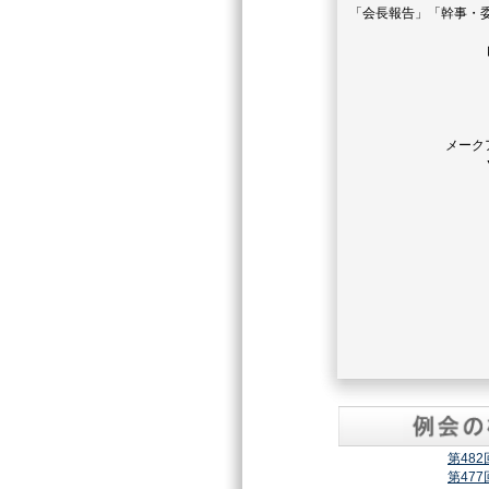
「会長報告」「幹事・
メーク
第48
第47