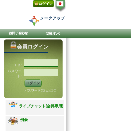
メークアップ
会員ログイン
ＩＤ:
パスワー
ド:
パスワード忘れた場合
ライブチャット(会員専用)
例会