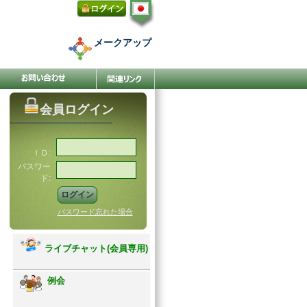
メークアップ
会員ログイン
ＩＤ:
パスワー
ド:
パスワード忘れた場合
ライブチャット(会員専用)
例会