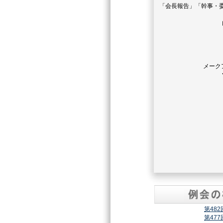
「会長報告」「幹事・
メーク
第48
第47