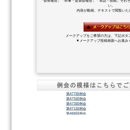
「会長報告」「幹事・委員会報告」「卓話・投稿」それ
い。
内容が動画、テキストで閲覧いた
メークアップをご希望の方は、下記ボタ
▼メークアップ投稿画面へお進み
第477回例会
第475回例会
第473回例会
第471回例会
第468回例会
第464回例会
第461回例会
第459回例会