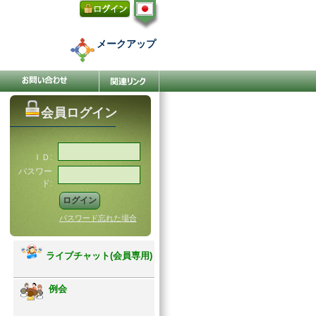
メークアップ
会員ログイン
ＩＤ:
パスワー
ド:
パスワード忘れた場合
ライブチャット(会員専用)
例会