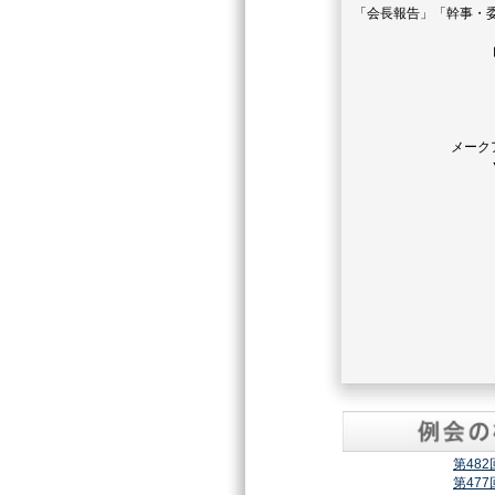
「会長報告」「幹事・
メーク
第48
第47