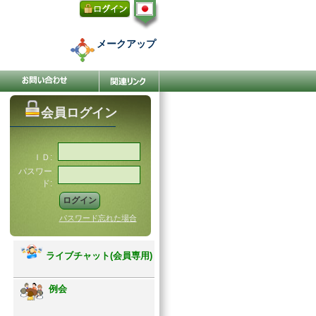
メークアップ
会員ログイン
ＩＤ:
パスワー
ド:
パスワード忘れた場合
ライブチャット(会員専用)
例会