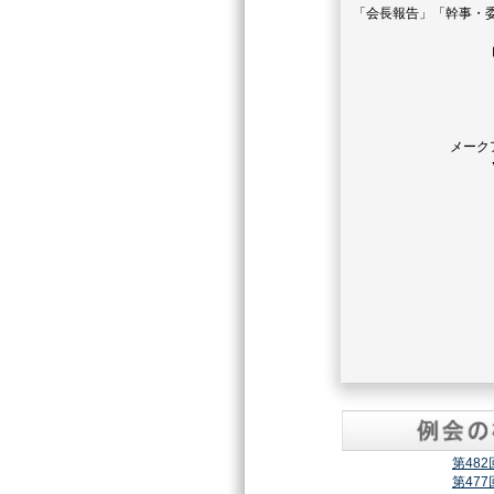
「会長報告」「幹事・
メーク
第48
第47