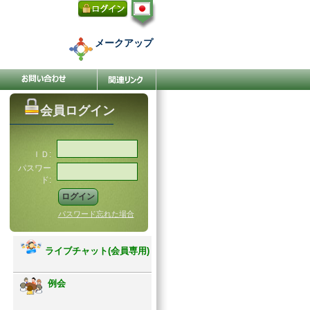
メークアップ
会員ログイン
ＩＤ:
パスワー
ド:
パスワード忘れた場合
ライブチャット(会員専用)
例会