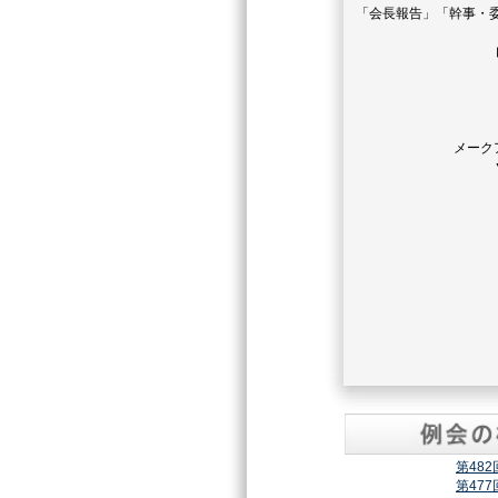
「会長報告」「幹事・
メーク
第48
第47