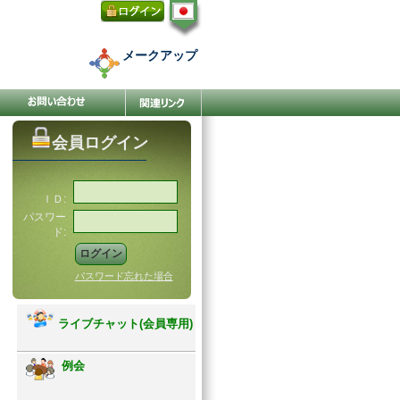
メークアップ
会員ログイン
ＩＤ:
パスワー
ド:
パスワード忘れた場合
ライブチャット(会員専用)
例会