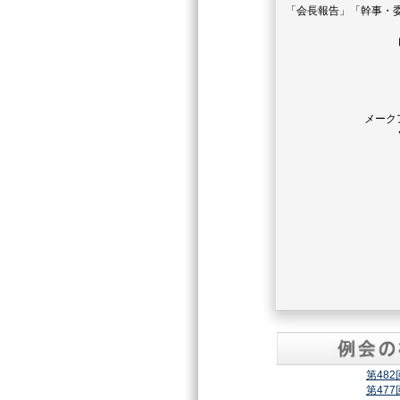
「会長報告」「幹事・
メーク
第48
第47