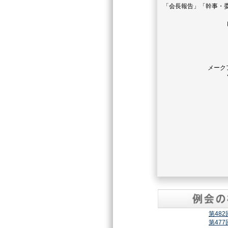
「会長報告」「幹事・
メーク
第48
第47