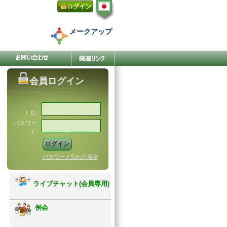
メークアップ
会員ログイン
ＩＤ:
パスワー
ド:
パスワード忘れた場合
ライブチャット(会員専用)
例会