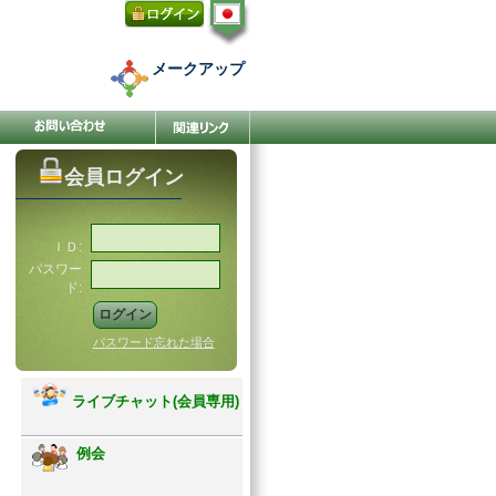
メークアップ
会員ログイン
ＩＤ:
パスワー
ド:
パスワード忘れた場合
ライブチャット(会員専用)
例会