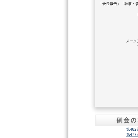
「会長報告」「幹事・
メーク
第48
第47