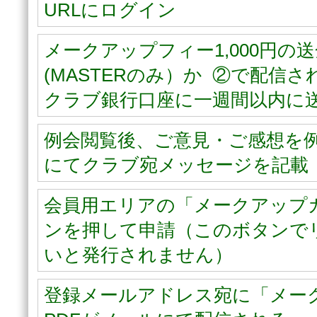
URLにログイン
メークアップフィー1,000円の
(MASTERのみ）か ②で配信
クラブ銀行口座に一週間以内に
例会閲覧後、ご意見・ご感想を
にてクラブ宛メッセージを記載
会員用エリアの「メークアップ
ンを押して申請（このボタンで
いと発行されません）
登録メールアドレス宛に「メー