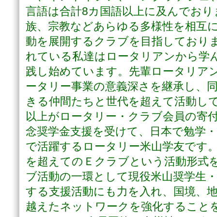
言語は合計8カ国語以上に及んでおり
族、宗教などあらゆる多様性を相互
動を展開するクラブを目指しており
れている私達はロータリアンから学
践し始めています。先輩ロータリア
ータリー事業の意義深さを継承し、
きる仲間たちと世代を超えて活動し
以上がロータリー・クラブ会員の寄
念奨学金支援を受けて、日本で勉学・
で活躍するロータリー米山学友です
を超えてのＥクラブという活動形式
ブ活動の一環として現役米山奨学生
する支援活動にも力を入れ、国境、
越えたネットワークを強化すること