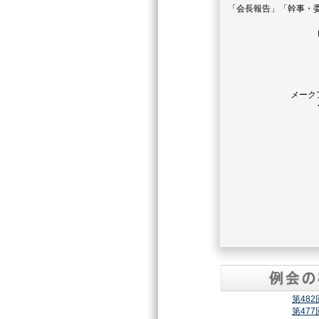
「会長報告」「幹事・
メーク
第48
第47