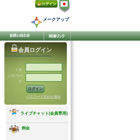
メークアップ
会員ログイン
ＩＤ:
パスワー
ド:
パスワード忘れた場合
ライブチャット(会員専用)
例会