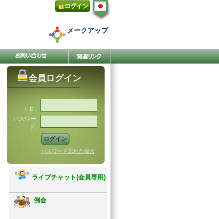
メークアップ
会員ログイン
ＩＤ:
パスワー
ド:
パスワード忘れた場合
ライブチャット(会員専用)
例会