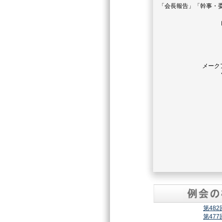
「会長報告」「幹事・
メーク
第48
第47